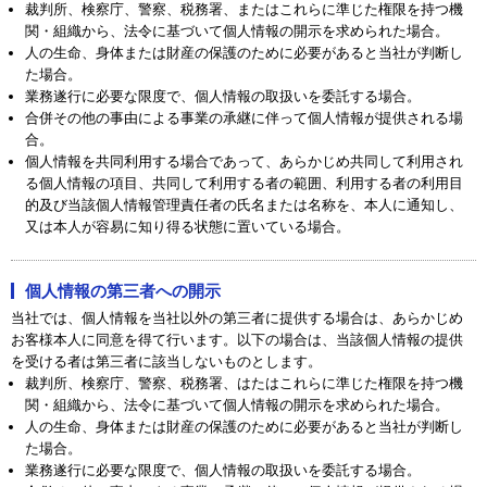
裁判所、検察庁、警察、税務署、またはこれらに準じた権限を持つ機
関・組織から、法令に基づいて個人情報の開示を求められた場合。
人の生命、身体または財産の保護のために必要があると当社が判断し
た場合。
業務遂行に必要な限度で、個人情報の取扱いを委託する場合。
合併その他の事由による事業の承継に伴って個人情報が提供される場
合。
個人情報を共同利用する場合であって、あらかじめ共同して利用され
る個人情報の項目、共同して利用する者の範囲、利用する者の利用目
的及び当該個人情報管理責任者の氏名または名称を、本人に通知し、
又は本人が容易に知り得る状態に置いている場合。
個人情報の第三者への開示
当社では、個人情報を当社以外の第三者に提供する場合は、あらかじめ
お客様本人に同意を得て行います。以下の場合は、当該個人情報の提供
を受ける者は第三者に該当しないものとします。
裁判所、検察庁、警察、税務署、はたはこれらに準じた権限を持つ機
関・組織から、法令に基づいて個人情報の開示を求められた場合。
人の生命、身体または財産の保護のために必要があると当社が判断し
た場合。
業務遂行に必要な限度で、個人情報の取扱いを委託する場合。