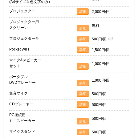
(A4サイズ単色文字のみ）
プロジェクター
詳細
2,000円/回
プロジェクター用
無料
スクリーン
詳細
プロジェクター台
詳細
500円/回 ※2
Pocket WiFi
詳細
1,500円/回
マイク&スピーカー
1,000円/回
セット
詳細
ポータブル
1,000円/回
DVDプレーヤー
詳細
集音マイク
詳細
500円/回
CDプレーヤー
詳細
500円/回
PC接続用
500円/回
ミニスピーカー
詳細
マイクスタンド
詳細
500円/回