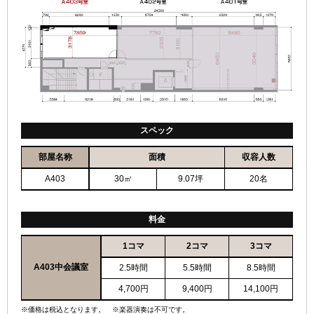
スペック
部屋名称
面積
収容人数
A403
30㎡
9.07坪
20名
料金
1コマ
2コマ
3コマ
A403中会議室
2.5時間
5.5時間
8.5時間
4,700円
9,400円
14,100円
※価格は税込となります。 ※楽器演奏は不可です。