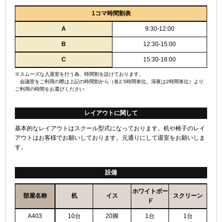
1コマ時間割表
A
9:30-12:00
B
12:30-15:00
C
15:30-18:00
※スムーズな入退室を行う為、時間割を設けております。
会議室をご利用の際は上記の時間割から（各2.5時間単位。深夜は2時間単位）より
ご利用の時間をお選びください
レイアウトに関して
基本的なレイアウトはスクール型式になっております。机や椅子のレイ
アウトはお客様でお願いしております。元通りにして退室をお願いしま
す。
設備
ホワイトボー
部屋名称
机
イス
スクリーン
ド
A403
10台
20脚
1台
1台